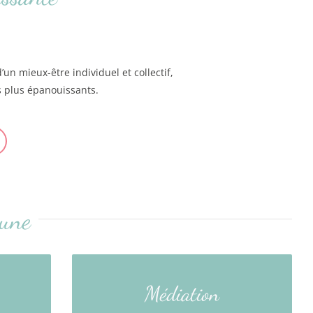
n mieux-être individuel et collectif,
fs plus épanouissants.
 une
Et si les enfants géraient
Médiation
leurs conflits eux-mêmes