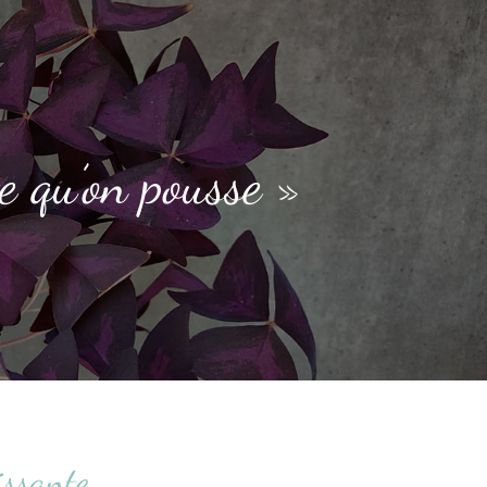
e qu’on pousse »
issante