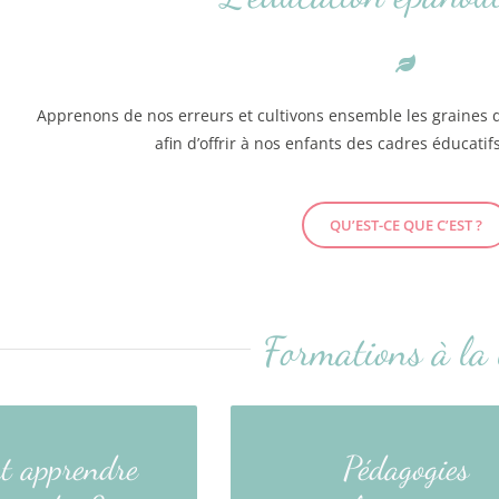
Apprenons de nos erreurs et cultivons ensemble les graines d’u
afin d’offrir à nos enfants des cadres éducati
QU’EST-CE QUE C’EST ?
Formations à la
 la Gestion Mentale
Découverte des courants
t apprendre
Pédagogies
roprier les clés
inspirants de l’éducation